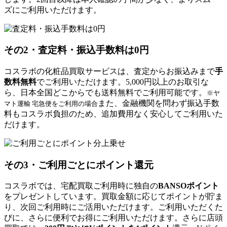
ズにご利用
いただけます。
その2・
査定料・振込手数料は0円
コスラボの化粧品買取サービスは、査定からお振込みまで
手
数料無料
でご利用
いただけます。
5,000円以上のお取引な
ら、日本全国どこからでも送料無料で
ご利用可能です。
※ヤ
また、金融機関を問わず振込手数
マト運輸 宅急便を
ご利用の場合
料もコスラボ負担のため、追加費用なく安心してご利用
いた
だけます。
その3・
ご利用ごとにポイント還元
コスラボでは、宅配買取ご利用時に独自の
BANSOポイント
をプレゼント
しています。
買取金額に応じてポイントが貯ま
り、次回ご利用時にご活用
いただけます。
ご利用いただくた
びに、さらに便利でお得にご利用
いただけます。
さらに店頭