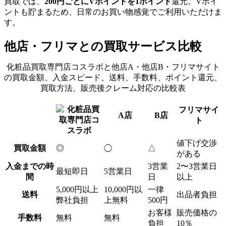
買取では、
200円ごとにVポイントを
1ポイント
還元。
Vポイ
ントも貯まるため、日常のお買い物感覚でご利用
いただけま
す。
他店・フリマとの買取サービス比較
化粧品買取専門店コスラボと他店A・他店B・フリマサイト
の買取金額、入金スピード、送料、手数料、ポイント還元、
買取方法、販売後クレーム対応の比較表
フリマサイ
A店
B店
ト
値下げ交渉
買取金額
◎
△
◯
がある
入金までの時
3営業
2〜3営業日
最短即日
5営業日
間
日
以上
5,000円以上
10,000円以
一律
送料
出品者負担
弊社負担
上無料
500円
お客様
販売価格の
手数料
無料
無料
負担
10％