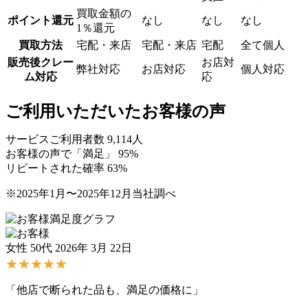
買取金額の
ポイント還元
なし
なし
なし
1％還元
買取方法
宅配・来店
宅配・来店
宅配
全て個人
販売後クレー
お店対
弊社対応
お店対応
個人対応
ム対応
応
ご利用いただいたお客様の声
サービスご利用者数
9,114
人
お客様の声で「満足」
95
%
リピートされた確率
63
%
※2025年1月〜2025年12月当社調べ
女性 50代
2026年 3月 22日
★★★★★
「他店で断られた品も、満足の価格に」