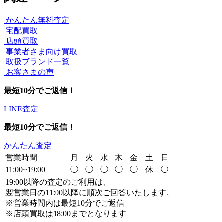
かんたん無料査定
宅配買取
店頭買取
事業者さま向け買取
取扱ブランド一覧
お客さまの声
最短10分でご返信！
LINE査定
最短10分でご返信！
かんたん査定
営業時間
月
火
水
木
金
土
日
11:00~19:00
◯
◯
◯
◯
◯
休
◯
19:00以降の査定のご利用は、
翌営業日の11:00以降に順次ご回答いたします。
※営業時間内は最短10分でご返信
※店頭買取は18:00までとなります