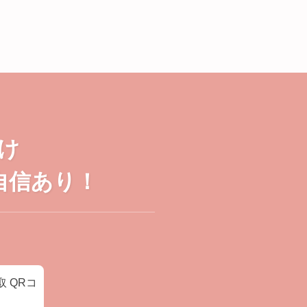
け
自信あり！