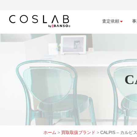
査定依頼
事
C
ホーム
>
買取取扱ブランド
>
CALPIS – カル