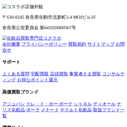
〒630-0245 奈良県生駒市北新町2-4 MOIビル1F
奈良県公安委員会 第641020000567号
会社概要
プライバシーポリシー
買取規約
サイトマップ
お問
合せ
サポート
よくある質問
宅配買取
店頭買取
事業者さま買取
コンサルテ
ィング
お得なポイント還元
高価買取ブランド
アジュバン
クレ・ド・ポー ボーテ
シャネル
ディオール
ナ
リス化粧品
ポーラ
メナード
ヤクルト化粧品
取扱ブランド一
覧