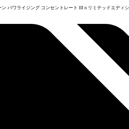
ューン パワライジング コンセントレート III n リミテッドエディショ