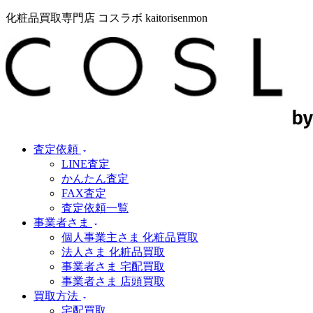
化粧品買取専門店 コスラボ kaitorisenmon
査定依頼
LINE査定
かんたん査定
FAX査定
査定依頼一覧
事業者さま
個人事業主さま 化粧品買取
法人さま 化粧品買取
事業者さま 宅配買取
事業者さま 店頭買取
買取方法
宅配買取