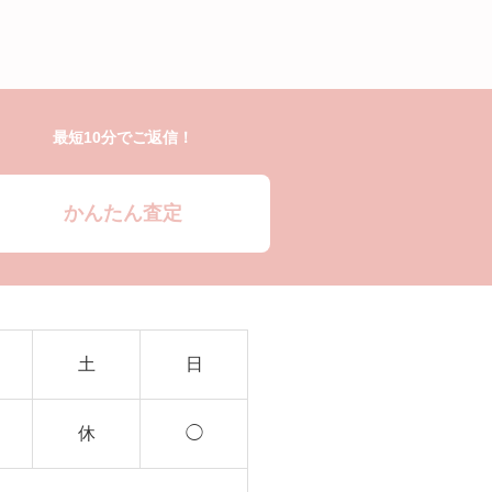
最短10分でご返信！
かんたん査定
土
日
休
◯