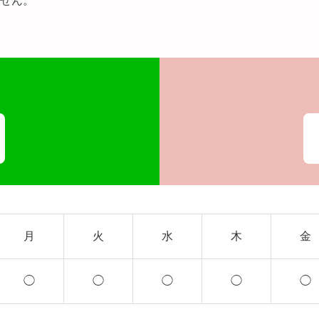
せん。
月
火
水
木
金
◯
◯
◯
◯
◯