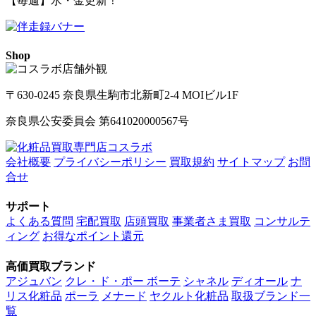
【毎週】水・金更新！
Shop
〒630-0245 奈良県生駒市北新町2-4 MOIビル1F
奈良県公安委員会 第641020000567号
会社概要
プライバシーポリシー
買取規約
サイトマップ
お問
合せ
サポート
よくある質問
宅配買取
店頭買取
事業者さま買取
コンサルテ
ィング
お得なポイント還元
高価買取ブランド
アジュバン
クレ・ド・ポー ボーテ
シャネル
ディオール
ナ
リス化粧品
ポーラ
メナード
ヤクルト化粧品
取扱ブランド一
覧