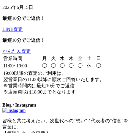
2025年6月15日
最短10分でご返信！
LINE査定
最短10分でご返信！
かんたん査定
営業時間
月
火
水
木
金
土
日
11:00~19:00
◯
◯
◯
◯
◯
休
◯
19:00以降の査定のご利用は、
翌営業日の11:00以降に順次ご回答いたします。
※営業時間内は最短10分でご返信
※店頭買取は18:00までとなります
Blog / Instagram
皆様と共に考えたい、次世代への"想い" / 代表者の"信念"を
言葉に。