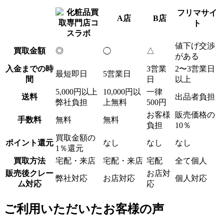
フリマサイ
A店
B店
ト
値下げ交渉
買取金額
◎
△
◯
がある
入金までの時
3営業
2〜3営業日
最短即日
5営業日
間
日
以上
5,000円以上
10,000円以
一律
送料
出品者負担
弊社負担
上無料
500円
お客様
販売価格の
手数料
無料
無料
負担
10％
買取金額の
ポイント還元
なし
なし
なし
1％還元
買取方法
宅配・来店
宅配・来店
宅配
全て個人
販売後クレー
お店対
弊社対応
お店対応
個人対応
ム対応
応
ご利用いただいたお客様の声