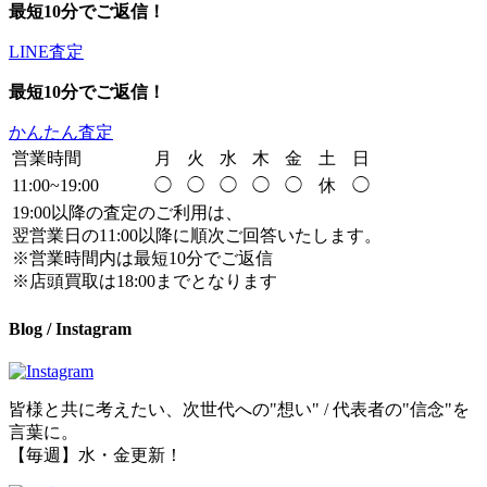
最短10分でご返信！
LINE査定
最短10分でご返信！
かんたん査定
営業時間
月
火
水
木
金
土
日
11:00~19:00
◯
◯
◯
◯
◯
休
◯
19:00以降の査定のご利用は、
翌営業日の11:00以降に順次ご回答いたします。
※営業時間内は最短10分でご返信
※店頭買取は18:00までとなります
Blog / Instagram
皆様と共に考えたい、次世代への"想い" / 代表者の"信念"を
言葉に。
【毎週】水・金更新！