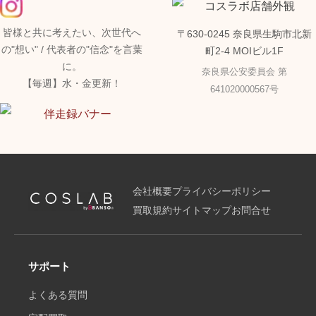
皆様と共に考えたい、次世代へ
〒630-0245 奈良県生駒市北新
の"想い" / 代表者の"信念"を言葉
町2-4 MOIビル1F
に。
奈良県公安委員会 第
【毎週】水・金更新！
641020000567号
会社概要
プライバシーポリシー
買取規約
サイトマップ
お問合せ
サポート
よくある質問