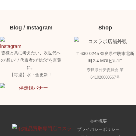
Blog / Instagram
Shop
皆様と共に考えたい、次世代へ
〒630-0245 奈良県生駒市北新
の"想い" / 代表者の"信念"を言葉
町2-4 MOIビル1F
に。
奈良県公安委員会 第
【毎週】水・金更新！
641020000567号
会社概要
プライバシーポリシー