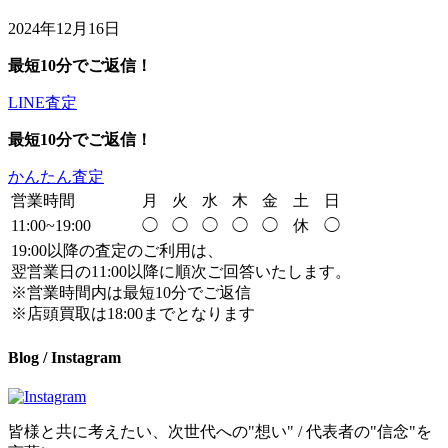
2024年12月16日
最短10分でご返信！
LINE査定
最短10分でご返信！
かんたん査定
営業時間
月
火
水
木
金
土
日
11:00~19:00
◯
◯
◯
◯
◯
休
◯
19:00以降の査定のご利用は、
翌営業日の11:00以降に順次ご回答いたします。
※営業時間内は最短10分でご返信
※店頭買取は18:00までとなります
Blog / Instagram
皆様と共に考えたい、次世代への"想い" / 代表者の"信念"を