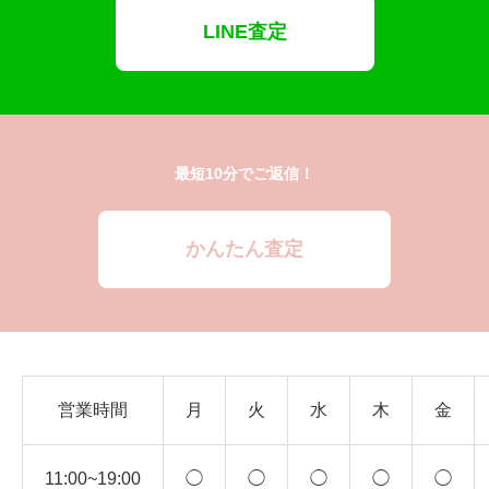
LINE査定
最短10分でご返信！
かんたん査定
営業時間
月
火
水
木
金
11:00~19:00
◯
◯
◯
◯
◯