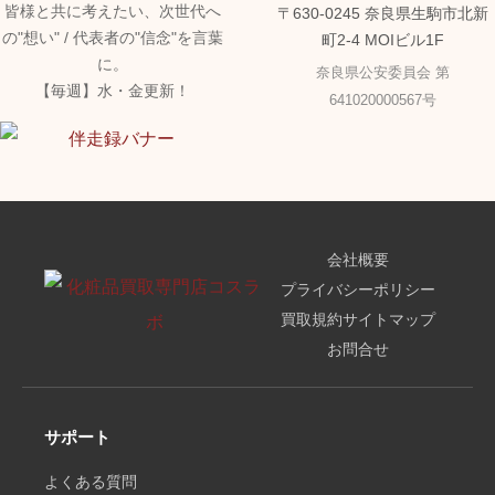
皆様と共に考えたい、次世代へ
〒630-0245 奈良県生駒市北新
の"想い" / 代表者の"信念"を言葉
町2-4 MOIビル1F
に。
奈良県公安委員会 第
【毎週】水・金更新！
641020000567号
会社概要
プライバシーポリシー
買取規約
サイトマップ
お問合せ
サポート
よくある質問