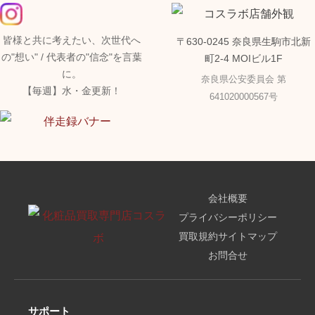
皆様と共に考えたい、次世代へ
〒630-0245 奈良県生駒市北新
の"想い" / 代表者の"信念"を言葉
町2-4 MOIビル1F
に。
奈良県公安委員会 第
【毎週】水・金更新！
641020000567号
会社概要
プライバシーポリシー
買取規約
サイトマップ
お問合せ
サポート