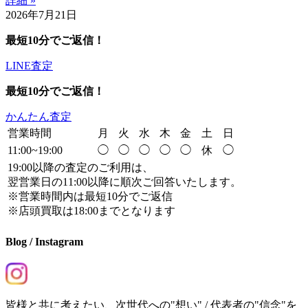
詳細 »
2026年7月21日
最短10分でご返信！
LINE査定
最短10分でご返信！
かんたん査定
営業時間
月
火
水
木
金
土
日
11:00~19:00
◯
◯
◯
◯
◯
休
◯
19:00以降の査定のご利用は、
翌営業日の11:00以降に順次ご回答いたします。
※営業時間内は最短10分でご返信
※店頭買取は18:00までとなります
Blog / Instagram
皆様と共に考えたい、次世代への"想い" / 代表者の"信念"を