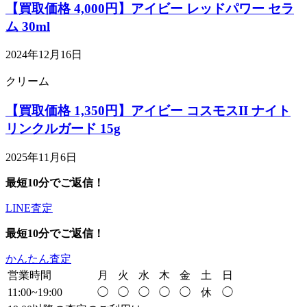
【買取価格 4,000円】アイビー レッドパワー セラ
ム 30ml
2024年12月16日
クリーム
【買取価格 1,350円】アイビー コスモスII ナイト
リンクルガード 15g
2025年11月6日
最短10分でご返信！
LINE査定
最短10分でご返信！
かんたん査定
営業時間
月
火
水
木
金
土
日
11:00~19:00
◯
◯
◯
◯
◯
休
◯