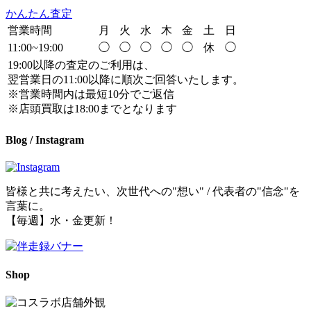
かんたん査定
営業時間
月
火
水
木
金
土
日
11:00~19:00
◯
◯
◯
◯
◯
休
◯
19:00以降の査定のご利用は、
翌営業日の11:00以降に順次ご回答いたします。
※営業時間内は最短10分でご返信
※店頭買取は18:00までとなります
Blog / Instagram
皆様と共に考えたい、次世代への"想い" / 代表者の"信念"を
言葉に。
【毎週】水・金更新！
Shop