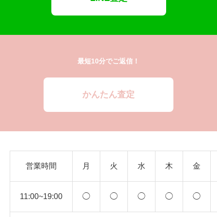
最短10分でご返信！
かんたん査定
営業時間
月
火
水
木
金
11:00~19:00
◯
◯
◯
◯
◯