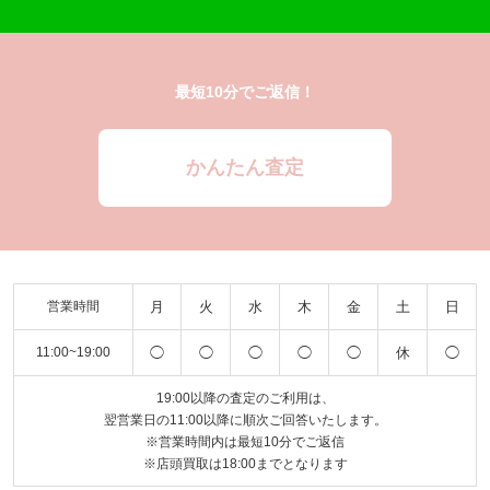
最短10分でご返信！
かんたん査定
月
火
水
木
金
土
日
営業時間
◯
◯
◯
◯
◯
休
◯
11:00~19:00
19:00以降の査定のご利用は、
翌営業日の11:00以降に順次ご回答いたします。
※営業時間内は最短10分でご返信
※店頭買取は18:00までとなります