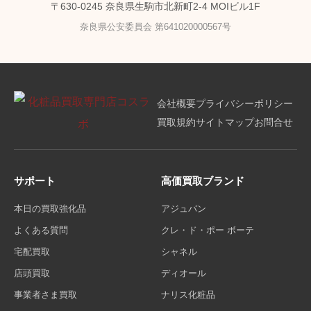
〒630-0245 奈良県生駒市北新町2-4 MOIビル1F
奈良県公安委員会 第641020000567号
会社概要
プライバシーポリシー
買取規約
サイトマップ
お問合せ
サポート
高価買取ブランド
本日の買取強化品
アジュバン
よくある質問
クレ・ド・ポー ボーテ
宅配買取
シャネル
店頭買取
ディオール
事業者さま買取
ナリス化粧品