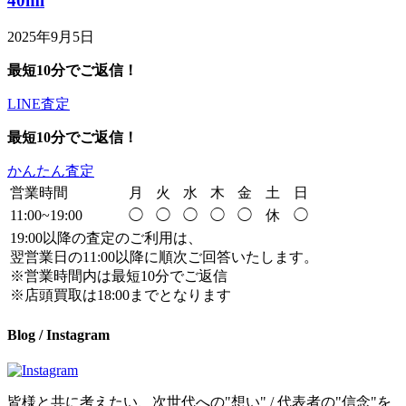
40ml
2025年9月5日
最短10分でご返信！
LINE査定
最短10分でご返信！
かんたん査定
営業時間
月
火
水
木
金
土
日
11:00~19:00
◯
◯
◯
◯
◯
休
◯
19:00以降の査定のご利用は、
翌営業日の11:00以降に順次ご回答いたします。
※営業時間内は最短10分でご返信
※店頭買取は18:00までとなります
Blog / Instagram
皆様と共に考えたい、次世代への"想い" / 代表者の"信念"を