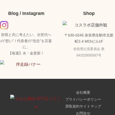
Blog / Instagram
Shop
皆様と共に考えたい、次世代へ
〒630-0245 奈良県生駒市北新
の"想い" / 代表者の"信念"を言葉
町2-4 MOIビル1F
に。
奈良県公安委員会 第
【毎週】水・金更新！
641020000567号
会社概要
プライバシーポリシー
買取規約
サイトマップ
お問合せ