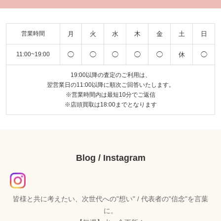
月
火
水
木
金
土
日
営業時間
◯
◯
◯
◯
◯
休
◯
11:00~19:00
19:00以降の査定のご利用は、
翌営業日の11:00以降に順次ご回答いたします。
※営業時間内は最短10分でご返信
※店頭買取は18:00までとなります
Blog / Instagram
皆様と共に考えたい、次世代への"想い" / 代表者の"信念"を言葉
に。