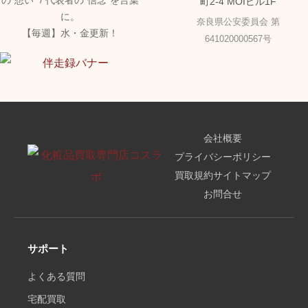
の"想い" / 代表者の"信念"を言葉
町2-4 MOIビル1F
に。
奈良県公安委員会 第
【毎週】水・金更新！
641020000567号
会社概要
プライバシーポリシー
買取規約
サイトマップ
お問合せ
サポート
よくある質問
宅配買取