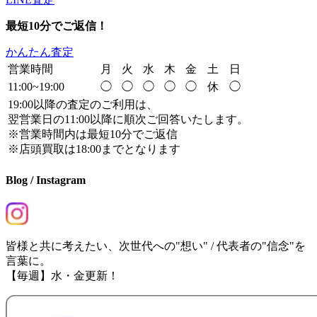
最短10分でご返信！
かんたん査定
営業時間
月
火
水
木
金
土
日
11:00~19:00
◯
◯
◯
◯
◯
休
◯
19:00以降の査定のご利用は、
翌営業日の11:00以降に順次ご回答いたします。
※営業時間内は最短10分でご返信
※店頭買取は18:00までとなります
Blog / Instagram
皆様と共に考えたい、次世代への"想い" / 代表者の"信念"を
言葉に。
【毎週】水・金更新！