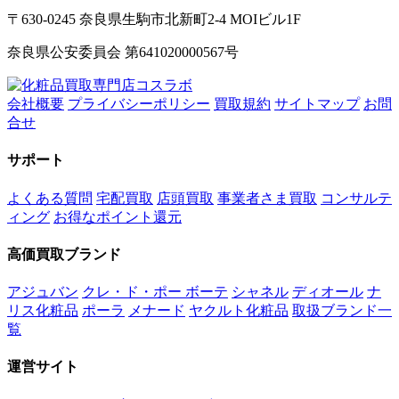
〒630-0245 奈良県生駒市北新町2-4 MOIビル1F
奈良県公安委員会 第641020000567号
会社概要
プライバシーポリシー
買取規約
サイトマップ
お問
合せ
サポート
よくある質問
宅配買取
店頭買取
事業者さま買取
コンサルテ
ィング
お得なポイント還元
高価買取ブランド
アジュバン
クレ・ド・ポー ボーテ
シャネル
ディオール
ナ
リス化粧品
ポーラ
メナード
ヤクルト化粧品
取扱ブランド一
覧
運営サイト