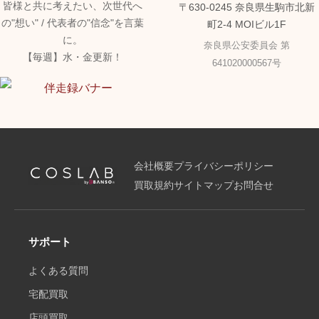
皆様と共に考えたい、次世代へ
〒630-0245 奈良県生駒市北新
の"想い" / 代表者の"信念"を言葉
町2-4 MOIビル1F
に。
奈良県公安委員会 第
【毎週】水・金更新！
641020000567号
会社概要
プライバシーポリシー
買取規約
サイトマップ
お問合せ
サポート
よくある質問
宅配買取
店頭買取