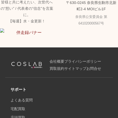
皆様と共に考えたい、次世代へ
〒630-0245 奈良県生駒市北新
の"想い" / 代表者の"信念"を言葉
町2-4 MOIビル1F
に。
奈良県公安委員会 第
【毎週】水・金更新！
641020000567号
会社概要
プライバシーポリシー
買取規約
サイトマップ
お問合せ
サポート
よくある質問
宅配買取
店頭買取