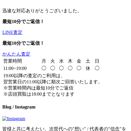
迅速な対応ありがとうございました。
最短10分でご返信！
LINE査定
最短10分でご返信！
かんたん査定
営業時間
月
火
水
木
金
土
日
11:00~19:00
◯
◯
◯
◯
◯
休
◯
19:00以降の査定のご利用は、
翌営業日の11:00以降に順次ご回答いたします。
※営業時間内は最短10分でご返信
※店頭買取は18:00までとなります
Blog / Instagram
皆様と共に考えたい、次世代への"想い" / 代表者の"信念"を