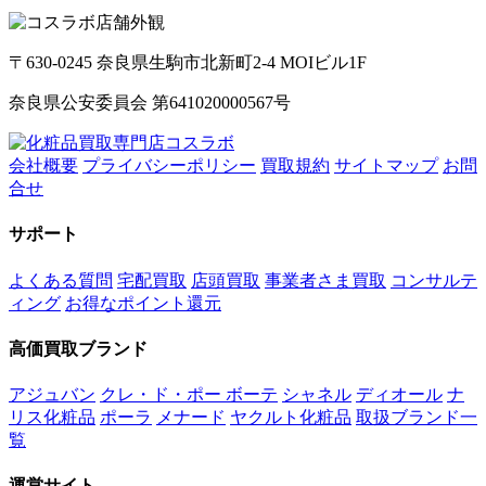
〒630-0245 奈良県生駒市北新町2-4 MOIビル1F
奈良県公安委員会 第641020000567号
会社概要
プライバシーポリシー
買取規約
サイトマップ
お問
合せ
サポート
よくある質問
宅配買取
店頭買取
事業者さま買取
コンサルテ
ィング
お得なポイント還元
高価買取ブランド
アジュバン
クレ・ド・ポー ボーテ
シャネル
ディオール
ナ
リス化粧品
ポーラ
メナード
ヤクルト化粧品
取扱ブランド一
覧
運営サイト