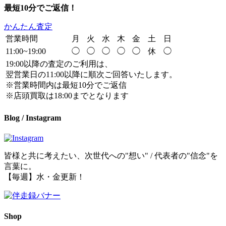
最短10分でご返信！
かんたん査定
営業時間
月
火
水
木
金
土
日
11:00~19:00
◯
◯
◯
◯
◯
休
◯
19:00以降の査定のご利用は、
翌営業日の11:00以降に順次ご回答いたします。
※営業時間内は最短10分でご返信
※店頭買取は18:00までとなります
Blog / Instagram
皆様と共に考えたい、次世代への"想い" / 代表者の"信念"を
言葉に。
【毎週】水・金更新！
Shop