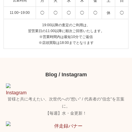
月
火
水
木
金
土
日
営業時間
◯
◯
◯
◯
◯
休
◯
11:00~19:00
19:00以降の査定のご利用は、
翌営業日の11:00以降に順次ご回答いたします。
※営業時間内は最短10分でご返信
※店頭買取は18:00までとなります
Blog / Instagram
皆様と共に考えたい、次世代への"想い" / 代表者の"信念"を言葉
に。
【毎週】水・金更新！