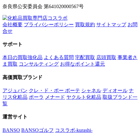
奈良県公安委員会 第641020000567号
会社概要
プライバシーポリシー
買取規約
サイトマップ
お問
合せ
サポート
本日の買取強化品
よくある質問
宅配買取
店頭買取
事業者さ
ま買取
コンサルティング
お得なポイント還元
高価買取ブランド
アジュバン
クレ・ド・ポー ボーテ
シャネル
ディオール
ナ
リス化粧品
ポーラ
メナード
ヤクルト化粧品
取扱ブランド一
覧
運営サイト
BANSO
BANSOゴルフ
コスラボ-kurashi-