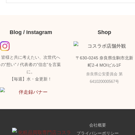
Blog / Instagram
Shop
皆様と共に考えたい、次世代へ
〒630-0245 奈良県生駒市北新
の"想い" / 代表者の"信念"を言葉
町2-4 MOIビル1F
に。
奈良県公安委員会 第
【毎週】水・金更新！
641020000567号
会社概要
プライバシーポリシー