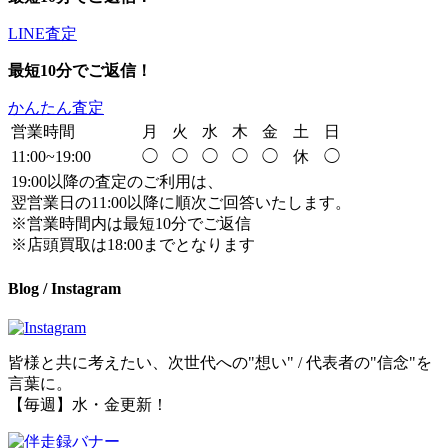
LINE査定
最短10分でご返信！
かんたん査定
営業時間
月
火
水
木
金
土
日
11:00~19:00
◯
◯
◯
◯
◯
休
◯
19:00以降の査定のご利用は、
翌営業日の11:00以降に順次ご回答いたします。
※営業時間内は最短10分でご返信
※店頭買取は18:00までとなります
Blog / Instagram
皆様と共に考えたい、次世代への"想い" / 代表者の"信念"を
言葉に。
【毎週】水・金更新！