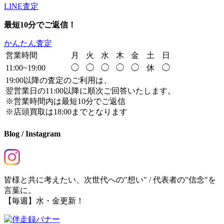
LINE査定
最短10分でご返信！
かんたん査定
営業時間
月
火
水
木
金
土
日
11:00~19:00
◯
◯
◯
◯
◯
休
◯
19:00以降の査定のご利用は、
翌営業日の11:00以降に順次ご回答いたします。
※営業時間内は最短10分でご返信
※店頭買取は18:00までとなります
Blog / Instagram
皆様と共に考えたい、次世代への"想い" / 代表者の"信念"を
言葉に。
【毎週】水・金更新！