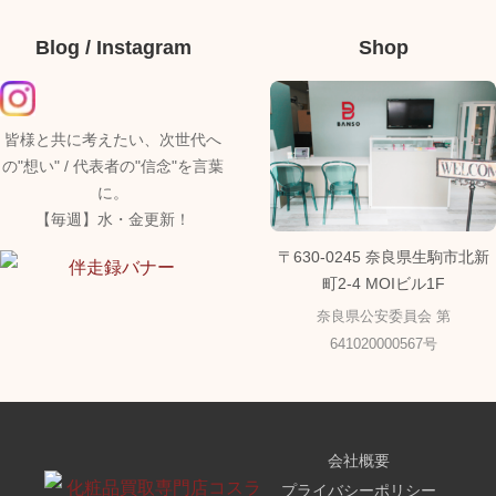
Blog / Instagram
Shop
皆様と共に考えたい、次世代へ
の"想い" / 代表者の"信念"を言葉
に。
【毎週】水・金更新！
〒630-0245 奈良県生駒市北新
町2-4 MOIビル1F
奈良県公安委員会 第
641020000567号
会社概要
プライバシーポリシー