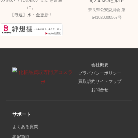
の"想い" / 代表者の"信念"を言葉
町2-4 MOIビル1F
に。
奈良県公安委員会 第
【毎週】水・金更新！
641020000567号
会社概要
プライバシーポリシー
買取規約
サイトマップ
お問合せ
サポート
よくある質問
宅配買取