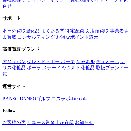
合せ
サポート
本日の買取強化品
よくある質問
宅配買取
店頭買取
事業者さ
ま買取
コンサルティング
お得なポイント還元
高価買取ブランド
アジュバン
クレ・ド・ポー ボーテ
シャネル
ディオール
ナ
リス化粧品
ポーラ
メナード
ヤクルト化粧品
取扱ブランド一
覧
運営サイト
BANSO
BANSOゴルフ
コスラボ-kurashi-
Follow
お客様の声
リユース営業士が在籍
お知らせ