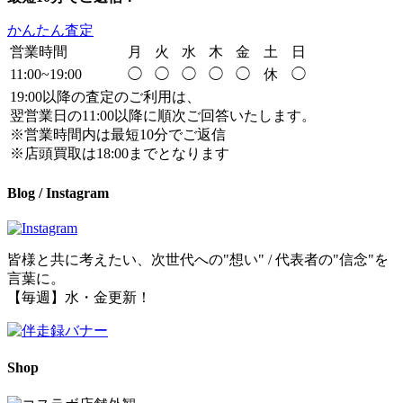
かんたん査定
営業時間
月
火
水
木
金
土
日
11:00~19:00
◯
◯
◯
◯
◯
休
◯
19:00以降の査定のご利用は、
翌営業日の11:00以降に順次ご回答いたします。
※営業時間内は最短10分でご返信
※店頭買取は18:00までとなります
Blog / Instagram
皆様と共に考えたい、次世代への"想い" / 代表者の"信念"を
言葉に。
【毎週】水・金更新！
Shop