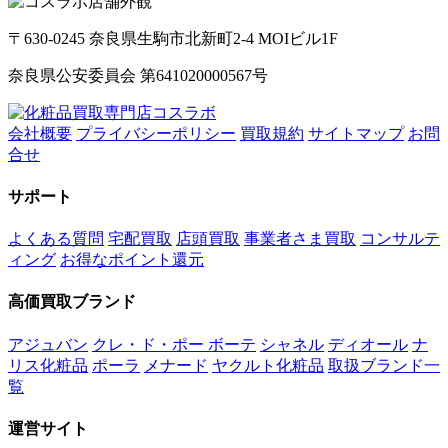
〒630-0245 奈良県生駒市北新町2-4 MOIビル1F
奈良県公安委員会 第641020000567号
会社概要
プライバシーポリシー
買取規約
サイトマップ
お問
合せ
サポート
よくある質問
宅配買取
店頭買取
事業者さま買取
コンサルテ
ィング
お得なポイント還元
高価買取ブランド
アジュバン
クレ・ド・ポー ボーテ
シャネル
ディオール
ナ
リス化粧品
ポーラ
メナード
ヤクルト化粧品
取扱ブランド一
覧
運営サイト