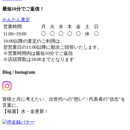
最短10分でご返信！
かんたん査定
営業時間
月
火
水
木
金
土
日
11:00~19:00
◯
◯
◯
◯
◯
休
◯
19:00以降の査定のご利用は、
翌営業日の11:00以降に順次ご回答いたします。
※営業時間内は最短10分でご返信
※店頭買取は18:00までとなります
Blog / Instagram
皆様と共に考えたい、次世代への"想い" / 代表者の"信念"を
言葉に。
【毎週】水・金更新！