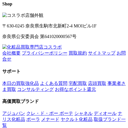
Shop
〒630-0245 奈良県生駒市北新町2-4 MOIビル1F
奈良県公安委員会 第641020000567号
会社概要
プライバシーポリシー
買取規約
サイトマップ
お問
合せ
サポート
本日の買取強化品
よくある質問
宅配買取
店頭買取
事業者さ
ま買取
コンサルティング
お得なポイント還元
高価買取ブランド
アジュバン
クレ・ド・ポー ボーテ
シャネル
ディオール
ナ
リス化粧品
ポーラ
メナード
ヤクルト化粧品
取扱ブランド一
覧