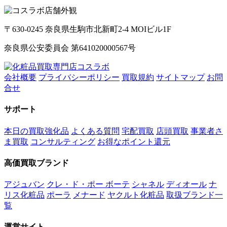
〒630-0245 奈良県生駒市北新町2-4 MOIビル1F
奈良県公安委員会 第641020000567号
会社概要
プライバシーポリシー
買取規約
サイトマップ
お問
合せ
サポート
本日の買取強化品
よくある質問
宅配買取
店頭買取
事業者さ
ま買取
コンサルティング
お得なポイント還元
高価買取ブランド
アジュバン
クレ・ド・ポー ボーテ
シャネル
ディオール
ナ
リス化粧品
ポーラ
メナード
ヤクルト化粧品
取扱ブランド一
覧
運営サイト