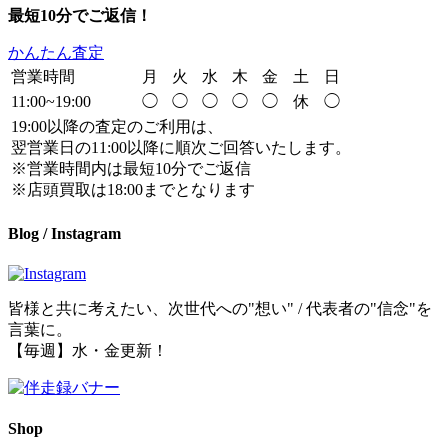
最短10分でご返信！
かんたん査定
営業時間
月
火
水
木
金
土
日
11:00~19:00
◯
◯
◯
◯
◯
休
◯
19:00以降の査定のご利用は、
翌営業日の11:00以降に順次ご回答いたします。
※営業時間内は最短10分でご返信
※店頭買取は18:00までとなります
Blog / Instagram
皆様と共に考えたい、次世代への"想い" / 代表者の"信念"を
言葉に。
【毎週】水・金更新！
Shop