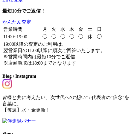
最短10分でご返信！
かんたん査定
営業時間
月
火
水
木
金
土
日
11:00~19:00
◯
◯
◯
◯
◯
休
◯
19:00以降の査定のご利用は、
翌営業日の11:00以降に順次ご回答いたします。
※営業時間内は最短10分でご返信
※店頭買取は18:00までとなります
Blog / Instagram
皆様と共に考えたい、次世代への"想い" / 代表者の"信念"を
言葉に。
【毎週】水・金更新！
Shop