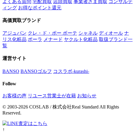
よくある質問
宅配買取
店頭買取
事業者さま買取
コンサルテ
ィング
お得なポイント還元
高価買取ブランド
アジュバン
クレ・ド・ポー ボーテ
シャネル
ディオール
ナ
リス化粧品
ポーラ
メナード
ヤクルト化粧品
取扱ブランド一
覧
運営サイト
BANSO
BANSOゴルフ
コスラボ-kurashi-
Follow
お客様の声
リユース営業士が在籍
お知らせ
© 2003-2026 COSLAB / 株式会社Real Standard All Rights
Reserved.
↑