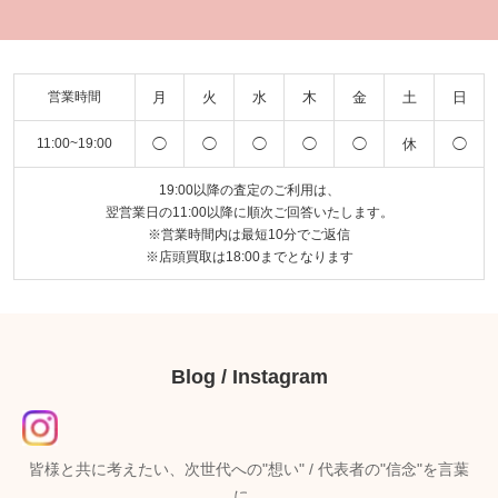
月
火
水
木
金
土
日
営業時間
◯
◯
◯
◯
◯
休
◯
11:00~19:00
19:00以降の査定のご利用は、
翌営業日の11:00以降に順次ご回答いたします。
※営業時間内は最短10分でご返信
※店頭買取は18:00までとなります
Blog / Instagram
皆様と共に考えたい、次世代への"想い" / 代表者の"信念"を言葉
に。