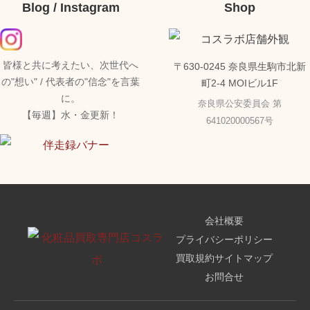
Blog / Instagram
Shop
皆様と共に考えたい、次世代へ
〒630-0245 奈良県生駒市北新
の"想い" / 代表者の"信念"を言葉
町2-4 MOIビル1F
に。
奈良県公安委員会 第
【毎週】水・金更新！
641020000567号
会社概要
プライバシーポリシー
買取規約
サイトマップ
お問合せ