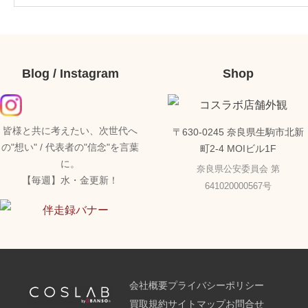
Blog / Instagram
Shop
皆様と共に考えたい、次世代へ
〒630-0245 奈良県生駒市北新
の"想い" / 代表者の"信念"を言葉
町2-4 MOIビル1F
に。
奈良県公安委員会 第
【毎週】水・金更新！
641020000567号
会社概要
プライバシーポリシー
買取規約
サイトマップ
お問合せ