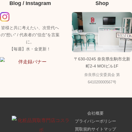
Blog / Instagram
Shop
皆様と共に考えたい、次世代へ
の"想い" / 代表者の"信念"を言葉
に。
【毎週】水・金更新！
〒630-0245 奈良県生駒市北新
町2-4 MOIビル1F
奈良県公安委員会 第
641020000567号
会社概要
プライバシーポリシー
買取規約
サイトマップ