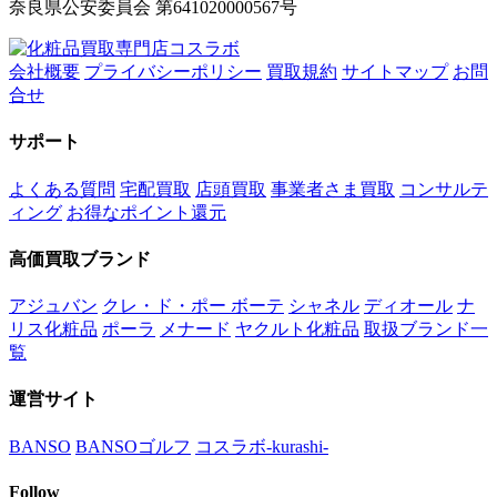
奈良県公安委員会 第641020000567号
会社概要
プライバシーポリシー
買取規約
サイトマップ
お問
合せ
サポート
よくある質問
宅配買取
店頭買取
事業者さま買取
コンサルテ
ィング
お得なポイント還元
高価買取ブランド
アジュバン
クレ・ド・ポー ボーテ
シャネル
ディオール
ナ
リス化粧品
ポーラ
メナード
ヤクルト化粧品
取扱ブランド一
覧
運営サイト
BANSO
BANSOゴルフ
コスラボ-kurashi-
Follow